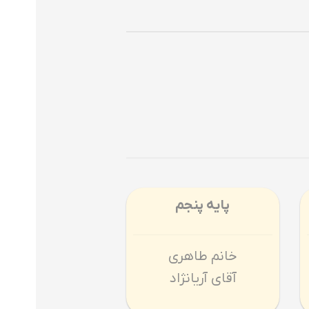
پایه پنجم
خانم طاهری
آقای آریانژاد