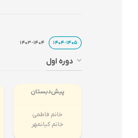
1403-1404
1404-1405
دوره اول
پیش‌دبستان
خانم فاطمی
خانم کیانمهر