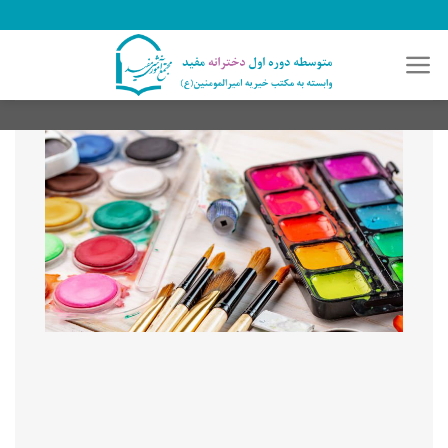
رش
ه
حتوا