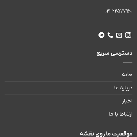
021-22577960
دسترسی سریع
خانه
درباره ما
اخبار
ارتباط با ما
موقعیت ما روی نقشه