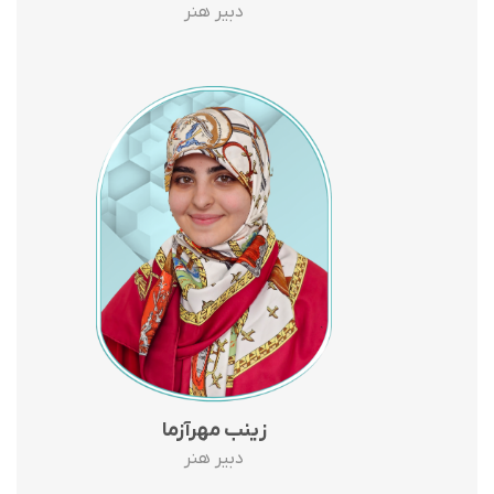
دبیر هنر
زینب مهرآزما
دبیر هنر