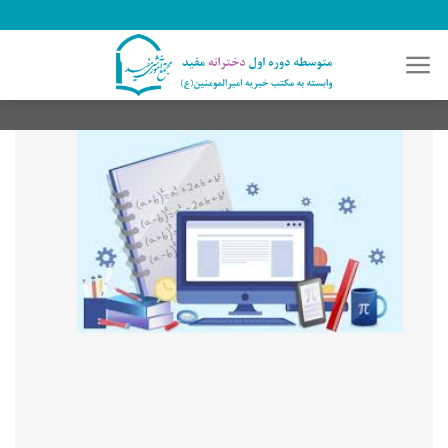
رش
ه
حتوا