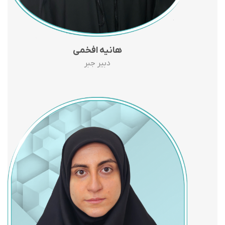
هانیه افخمی
دبیر جبر