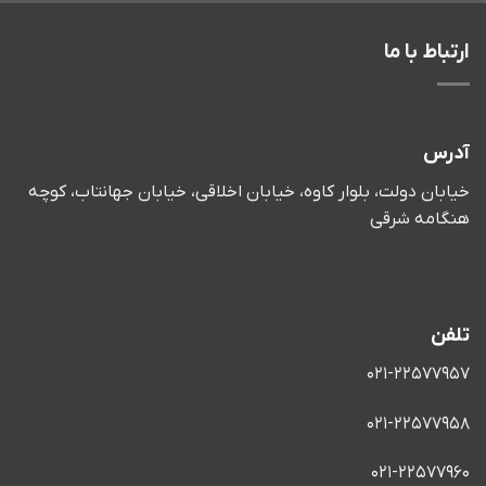
ارتباط با ما
آدرس
خیابان دولت، بلوار کاوه، خیابان اخلاقی، خیابان جهانتاب، کوچه
هنگامه شرقی
تلفن
021-22577957
021-22577958
021-22577960