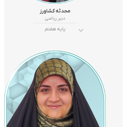
محدثه کشاورز
دبیر ریاضی
پایه هفتم