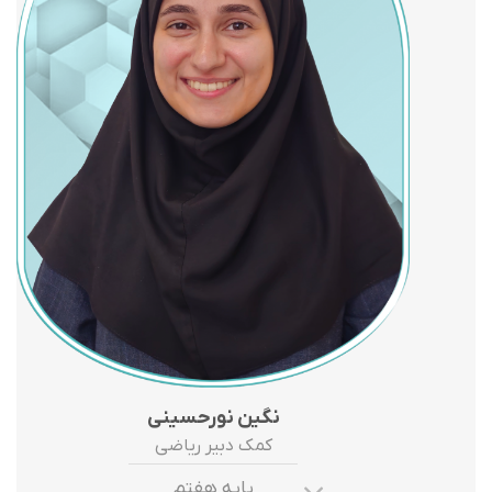
نگین نورحسینی
کمک دبیر ریاضی
پایه هفتم