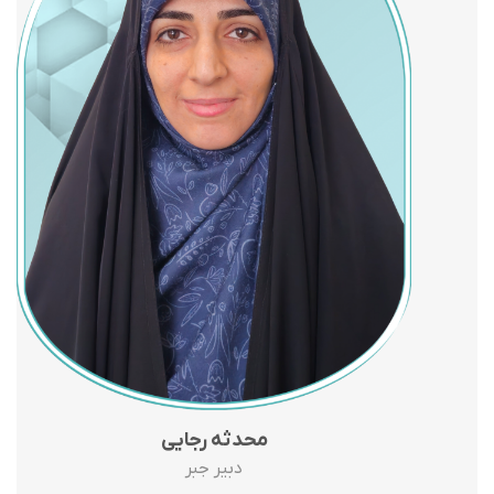
محدثه رجایی
دبیر جبر