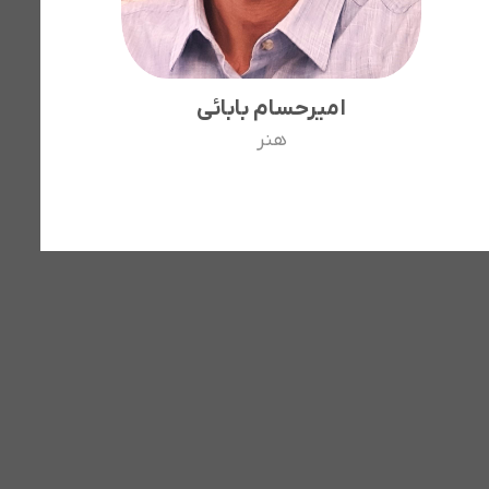
امیرحسام بابائی
هنر