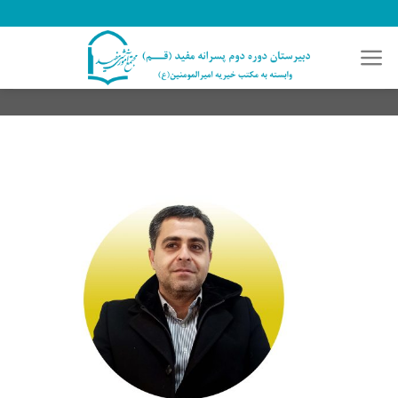
رش
ه
حتوا