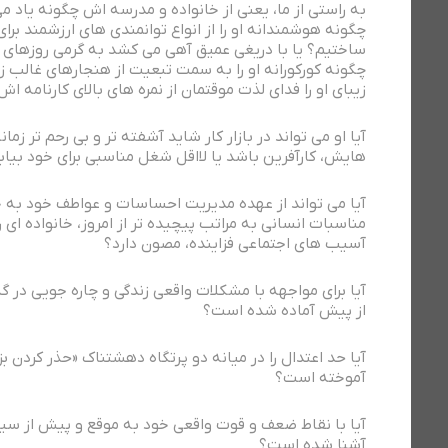
به راستی از ما، یعنی از خانواده و مدرسه اش چگونه یاد می 
چگونه هوشمندانه او را از انواع توانمندی های ارزشمند برای
ساختیم؟ یا با دریغی عمیق آهی می کشد به گرمی روزهای نو
چگونه کورکورانه او را به سمت تبعیت از هنجارهای غالب ز
زیبای او را فدای لذت موقتمان از نمره های بالای کارنامه اش
آیا او می تواند در بازار کار شاید آشفته تر و بی رحم تر زما
هایش، کارآفرین باشد یا لااقل شغل مناسبی برای خود بیاب
آیا می تواند از عهده مدیریت احساسات و عواطف خود به خو
مناسبات انسانی به مراتب پیچیده تر از امروز، خانواده ای ر
آسیب های اجتماعی فزاینده، مصون دارد؟
آیا برای مواجهه با مشکلات واقعی زندگی و چاره جویی در گذ
از پیش آماده شده است؟
آیا حد اعتدال را در میانه دو پرتگاه دهشتناک «حذر کردن بزد
آموخته است؟
آیا با نقاط ضعف و قوت واقعی خود به موقع و پیش از سیل
آشنا شده است؟