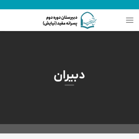
رش
ه
حتوا
دبیران