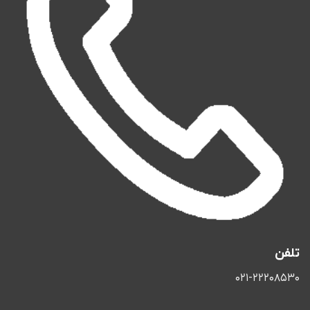
تلفن
021-22208530